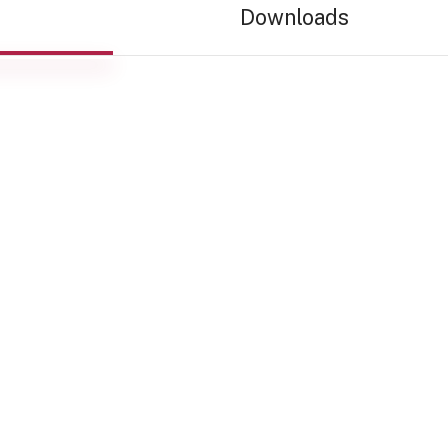
Downloads
entwickelt und
C 60840, IEC 62067
kann das System die
imulieren. Wir bieten
mobile Klappkerne für