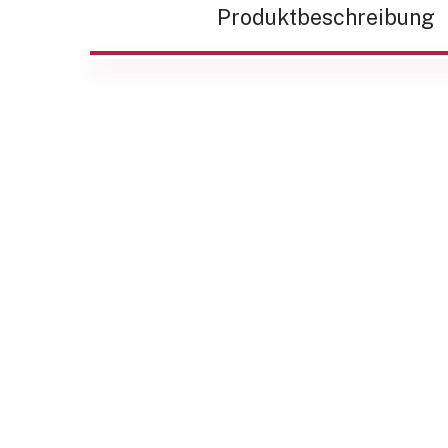
Produktbeschreibung
Beschreibung
Unsere Hochstrom-Kabelprüfsysteme sind 
gebaut um Kabel-Typprüfungen gemäß IE
und IEC 62985 durchzuführen.
Wenn Strom auf das Kabel induziert wird, 
Kabeltemperatur regeln um Lastzyklen zu s
Kabelprüfsysteme mit Stelltransformator, 