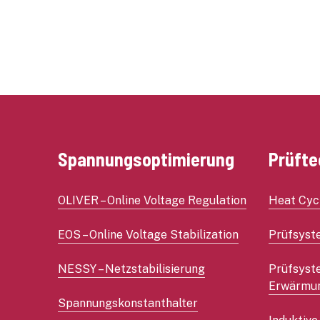
Temperaturschocks werden ohne Schäd
überstanden.
Eine hohe Lebensdauer ist gewährleist
Spannungsoptimierung
Prüfte
OLIVER – Online Voltage Regulation
Heat Cyc
EOS – Online Voltage Stabilization
Prüfsyst
NESSY – Netzstabilisierung
Prüfsyst
Erwärmu
Spannungskonstanthalter