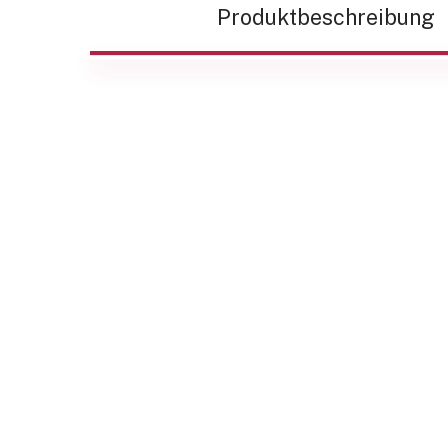
Produktbeschreibung
Beschreibung
Neben dem kompletten Standardprogramm
Verteiltransformator ist Ruhstrat stark in 
Fertigung individuell auf die Bedürfnisse 
zugeschnittener Gießharztransformatoren.
Stromrichtertransformatoren für Schnellla
Die Stromrichtertransformatoren umfassen