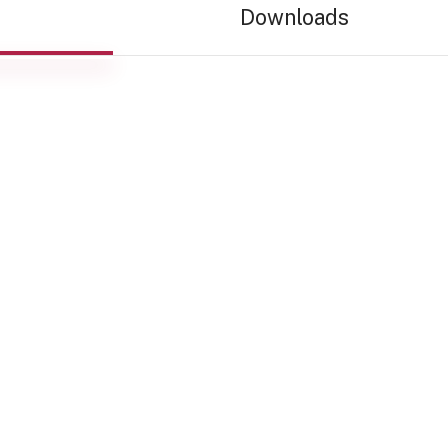
Downloads
 als
der Planung und
des Kunden
 Dazu gehören u. a.
destationen.
 Leistungen bis 10